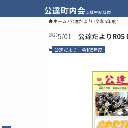
公達町内会
茨城県結城市
ホーム
公達だより
令和5年度
5/01
公達だよりR05 0
2023
公達だより
令和5年度