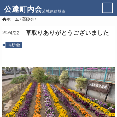
公達町内会
茨城県結城市
ホーム
高砂会
草取りありがとうございました
4/22
2019
高砂会